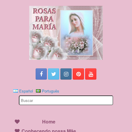
Español
Português
Search
for:
Home
Conhecendo nossa Mãe