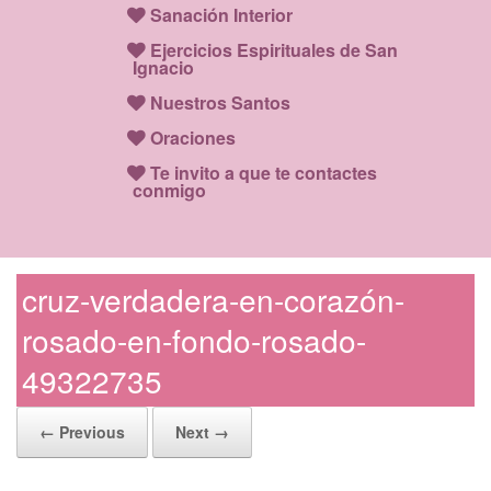
Sanación Interior
Ejercicios Espirituales de San
Ignacio
Nuestros Santos
Oraciones
Te invito a que te contactes
conmigo
cruz-verdadera-en-corazón-
rosado-en-fondo-rosado-
49322735
← Previous
Next →