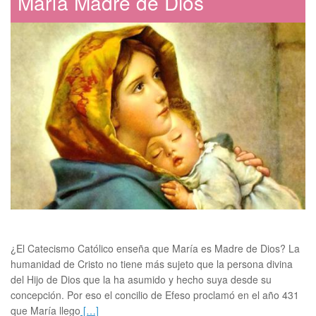
María Madre de Dios
o
n
k
¿El Catecismo Católico enseña que María es Madre de Dios? La
humanidad de Cristo no tiene más sujeto que la persona divina
del Hijo de Dios que la ha asumido y hecho suya desde su
concepción. Por eso el concilio de Efeso proclamó en el año 431
que María llego
[…]