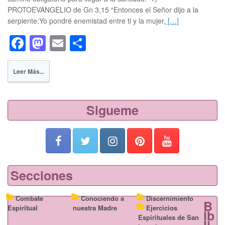
PROTOEVANGELIO de Gn 3,15 “Entonces el Señor dijo a la
serpiente:Yo pondré enemistad entre ti y la mujer,
[…]
F
M
E
S
a
a
m
h
c
st
ail
ar
Leer Más...
e
o
e
b
d
Sigueme
o
o
o
n
k
Secciones
Combate
Conociendo a
Discernimiento
B
Espiritual
nuestra Madre
Ejercicios
ib
Espirituales de San
li