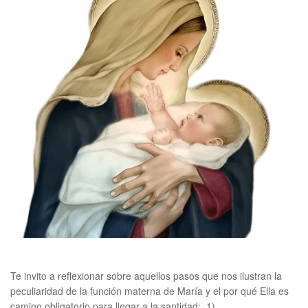
k
Te invito a reflexionar sobre aquellos pasos que nos ilustran la
peculiaridad de la función materna de María y el por qué Ella es
camino obligatorio para llegar a la santidad: 1)