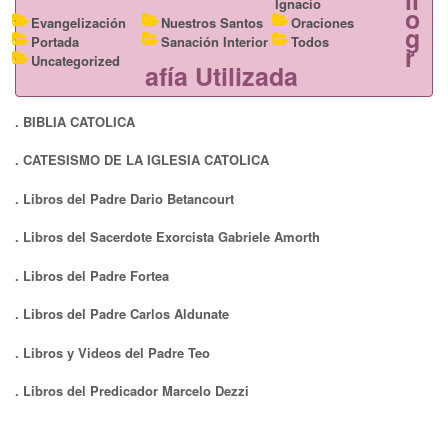
Ignacio
o
Evangelización
Nuestros Santos
Oraciones
g
Portada
Sanación Interior
Todos
r
Uncategorized
afía Utilizada
. BIBLIA CATOLICA
. CATESISMO DE LA IGLESIA CATOLICA
. Libros del Padre Dario Betancourt
. Libros del Sacerdote Exorcista Gabriele Amorth
. Libros del Padre Fortea
. Libros del Padre Carlos Aldunate
. Libros y Videos del Padre Teo
. Libros del Predicador Marcelo Dezzi