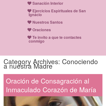
Sanación Interior
Ejercicios Espirituales de San
Ignacio
Nuestros Santos
Oraciones
Te invito a que te contactes
conmigo
Category Archives:
Conociendo
a nuestra Madre
Oración de Consagración al
Inmaculado Corazón de María