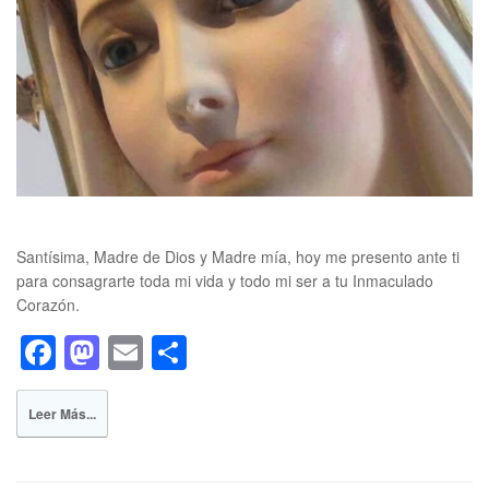
Santísima, Madre de Dios y Madre mía, hoy me presento ante ti
para consagrarte toda mi vida y todo mi ser a tu Inmaculado
Corazón.
F
M
E
S
a
a
m
h
c
st
ail
ar
Leer Más...
e
o
e