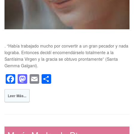
. “Había trabajado mucho por convertir a un gran pecador y nada
lograba. Entonces decidí encomendárselo totalmente a la
Santísima Virgen y la gracia se obtuvo prontamente” (Santa
Gemma Galgani).
F
M
E
S
a
a
m
h
c
st
ail
ar
Leer Más...
e
o
e
b
d
o
o