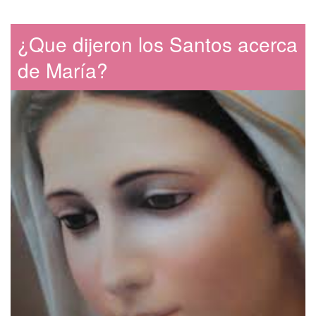
b
d
o
o
¿Que dijeron los Santos acerca
o
n
k
de María?