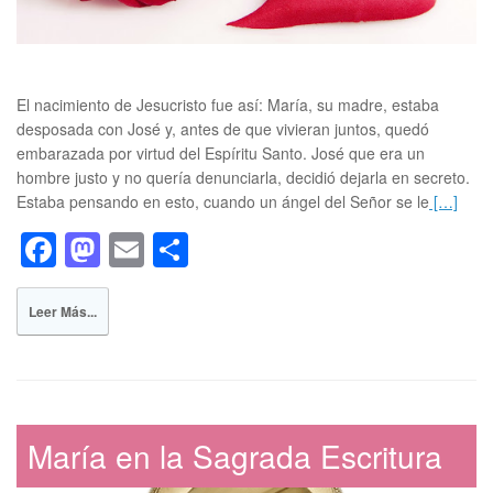
El nacimiento de Jesucristo fue así: María, su madre, estaba
desposada con José y, antes de que vivieran juntos, quedó
embarazada por virtud del Espíritu Santo. José que era un
hombre justo y no quería denunciarla, decidió dejarla en secreto.
Estaba pensando en esto, cuando un ángel del Señor se le
[…]
F
M
E
S
a
a
m
h
c
st
ail
ar
Leer Más...
e
o
e
b
d
o
o
María en la Sagrada Escritura
o
n