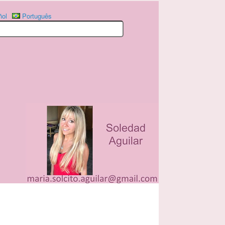
ñol
Português