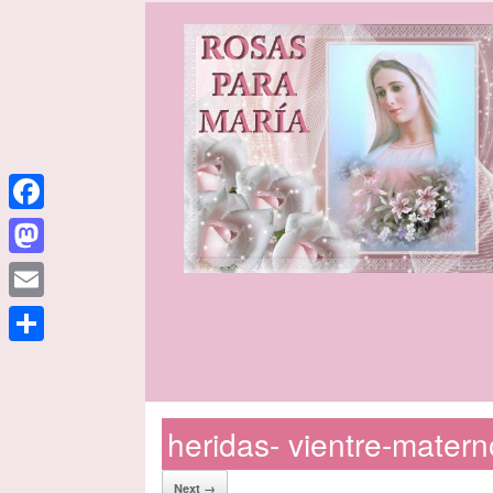
Facebook
Mastodon
Email
Share
heridas- vientre-matern
Next →