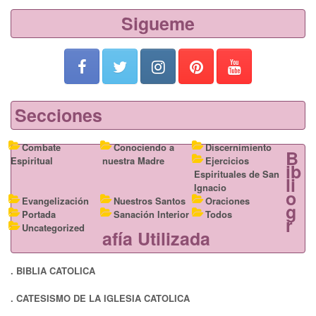
b
d
Sigueme
o
o
o
n
k
Secciones
Combate
Conociendo a
Discernimiento
B
Espiritual
nuestra Madre
Ejercicios
ib
Espirituales de San
li
Ignacio
o
Evangelización
Nuestros Santos
Oraciones
g
Portada
Sanación Interior
Todos
r
Uncategorized
afía Utilizada
. BIBLIA CATOLICA
. CATESISMO DE LA IGLESIA CATOLICA