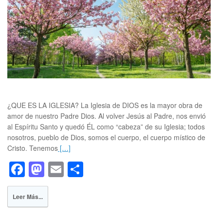
¿QUE ES LA IGLESIA? La Iglesia de DIOS es la mayor obra de
amor de nuestro Padre Dios. Al volver Jesús al Padre, nos envió
al Espíritu Santo y quedó ÉL como “cabeza” de su Iglesia; todos
nosotros, pueblo de Dios, somos el cuerpo, el cuerpo místico de
Cristo. Tenemos
[…]
F
M
E
S
a
a
m
h
c
st
ail
ar
Leer Más...
e
o
e