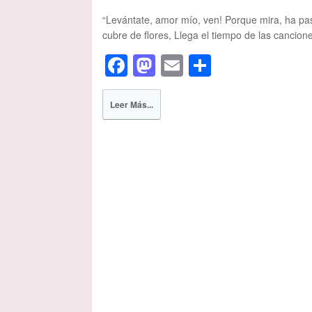
“Levántate, amor mío, ven! Porque mira, ha pasa
cubre de flores, Llega el tiempo de las 
F
M
E
S
a
a
m
h
c
st
ail
ar
Leer Más...
e
o
e
b
d
o
o
o
n
k