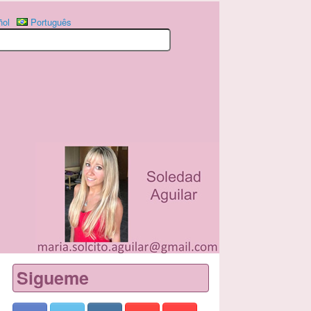
ñol
Português
Sigueme