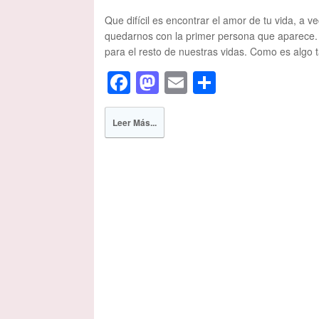
Que difícil es encontrar el amor de tu vida, a 
quedarnos con la primer persona que aparece. 
para el resto de nuestras vidas. Como es algo
F
M
E
S
a
a
m
h
c
st
ail
ar
Leer Más...
e
o
e
b
d
o
o
o
n
k