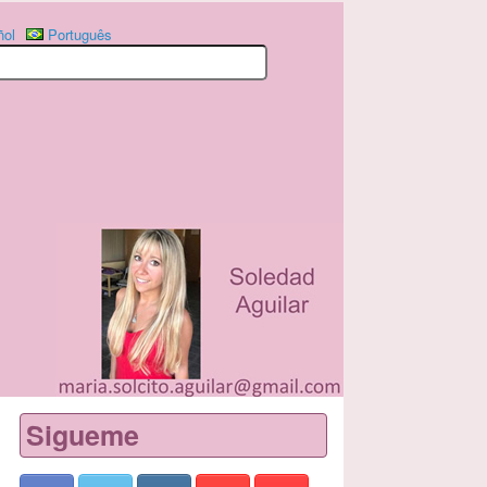
ñol
Português
Sigueme