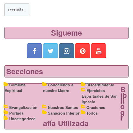
a
a
m
h
c
st
ail
ar
Leer Más...
e
o
e
b
d
Sigueme
o
o
o
n
k
Secciones
Combate
Conociendo a
Discernimiento
B
Espiritual
nuestra Madre
Ejercicios
ib
Espirituales de San
li
Ignacio
o
Evangelización
Nuestros Santos
Oraciones
g
Portada
Sanación Interior
Todos
r
Uncategorized
afía Utilizada