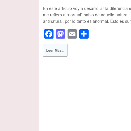
En este artículo voy a desarrollar la diferenci
me refiero a “normal” hablo de aquello natural,
antinatural, por lo tanto es anormal. Esto es
F
M
E
S
a
a
m
h
c
st
ail
ar
Leer Más...
e
o
e
b
d
o
o
o
n
k