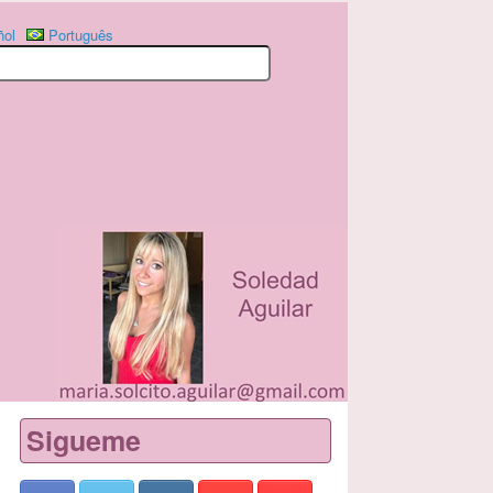
ñol
Português
Sigueme