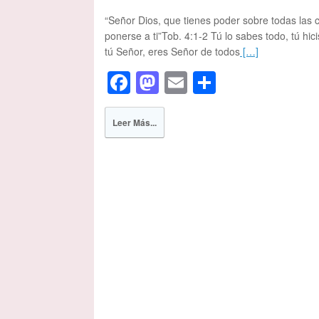
“Señor Dios, que tienes poder sobre todas las 
ponerse a ti”Tob. 4:1-2 Tú lo sabes todo, tú hicis
tú Señor, eres Señor de todos
[…]
F
M
E
S
a
a
m
h
c
st
ail
ar
Leer Más...
e
o
e
b
d
o
o
o
n
k