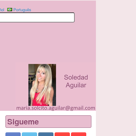
ñol
Português
Sigueme